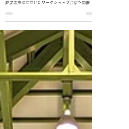
大学生による脱炭素を学ぶ「ウマバ
合宿」開催。村田製作所×ソニーコ
ンピュータサイエンス研究所×三好
みらい創造推進協議会による脱炭素
推進に向けた1泊2日フィールドワ
ーク
文理大学生×村田製作所×ソニーコンピュータエン
タテインメント×三好みらい創造推進協議会による
脱炭素推進に向けたワークショップ合宿を開催