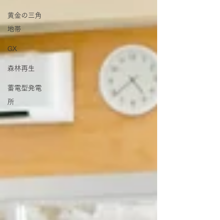
黄金の三角
地帯
GX
森林再生
蓄電型発電
所