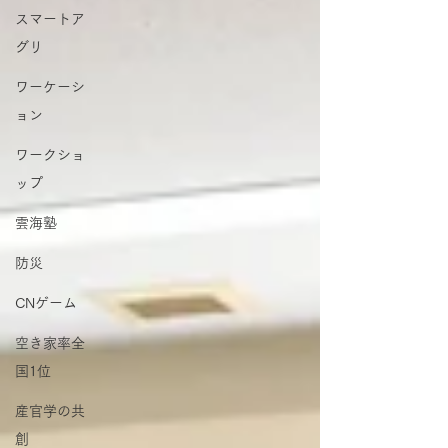
スマートア
グリ
ワーケーシ
ョン
ワークショ
ップ
雲海塾
防災
CNゲーム
空き家率全
国1位
産官学の共
創