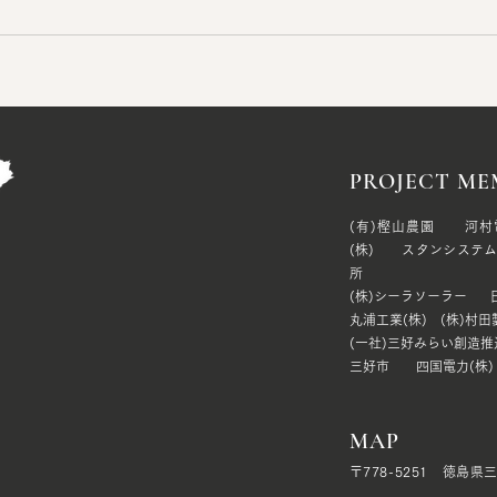
PROJECT ME
(有)樫山農園 河村
(株) スタンシステム
所
(株)シーラソーラー
丸浦工業(株) (株)村
(一社)三好みらい創造
三好市 四国電力(株
MAP
〒778-5251 徳島