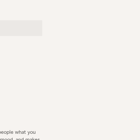
 people what you
he mood, and makes