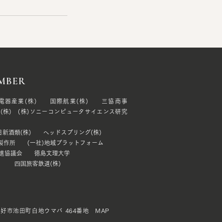
MBER
電器産業(株) 国際航業(株) 三協商事
(株) (株)ソニーコンピュータサイエンス研究
日新酒類(株) ヘッドスプリング(株)
田製作所 (一社)地域プラットフォーム
推進協議会 徳島文理大学
) 四国旅客鉄道(株)
県三好市池田町白地ウマバ 464番地 MAP