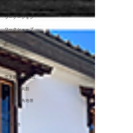
スマートアグリ
ワーケーション
ワークショップ
雲海塾
防災
CNゲーム
空き家率全国1位
産官学の共創
黄金の三角地帯
GX
森林再生