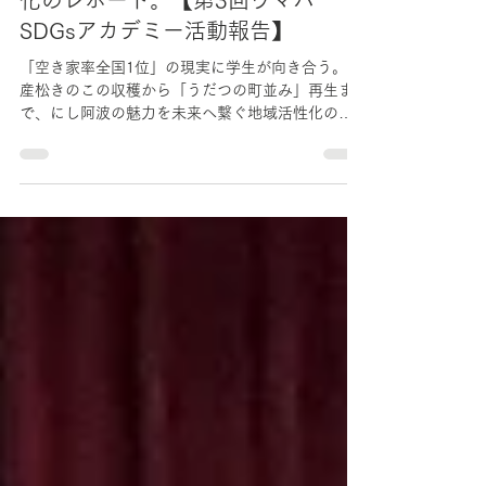
が向き合う。特産松きのこの収穫か
ら「うだつの町並み」再生まで、に
し阿波の魅力を未来へ繋ぐ地域活性
化のレポート。【第3回ウマバ
SDGsアカデミー活動報告】
「空き家率全国1位」の現実に学生が向き合う。特
産松きのこの収穫から「うだつの町並み」再生ま
で、にし阿波の魅力を未来へ繋ぐ地域活性化のレ
ポート